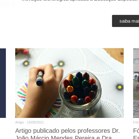
saiba ma
Artigo - 15/09/2021
Fór
Artigo publicado pelos professores Dr.
F
João Márcio Mendes Pereira e Dra
E