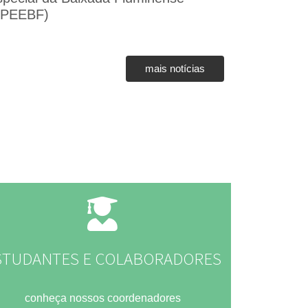
FPEEBF)
mais notícias
STUDANTES E COLABORADORES​
conheça nossos coordenadores