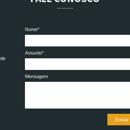
Nome*
Assunto*
 de
Mensagem