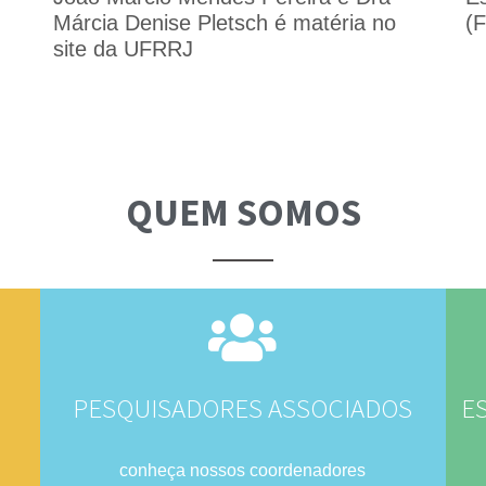
Márcia Denise Pletsch é matéria no
(
site da UFRRJ
QUEM SOMOS
PESQUISADORES ASSOCIADOS​
E
conheça nossos coordenadores