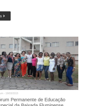
is
um - 19/03/2015
órum Permanente de Educação
special da Baixada Fluminense